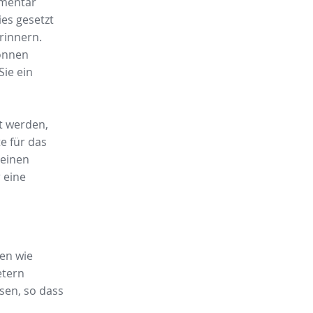
mmentar
es gesetzt
rinnern.
können
Sie ein
t werden,
e für das
 einen
 eine
en wie
etern
sen, so dass