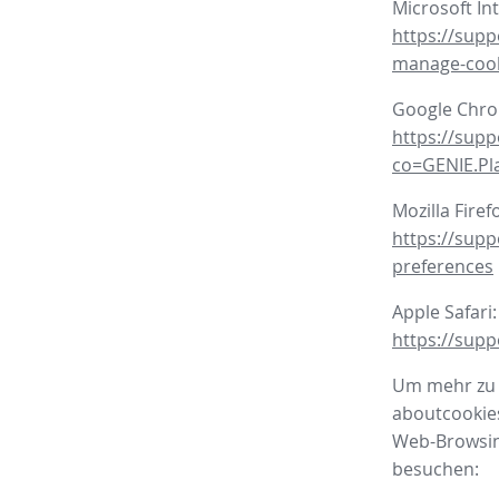
Microsoft In
https://supp
manage-coo
Google Chr
https://sup
co=GENIE.P
Mozilla Firef
https://supp
preferences
Apple Safari:
https://supp
Um mehr zu e
aboutcookies
Web-Browsing
besuchen: