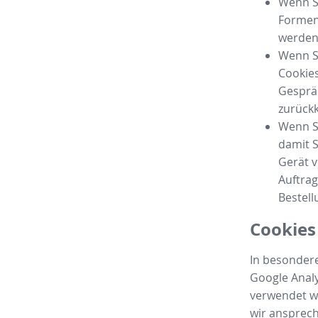
Wenn Si
Formen
werden,
Wenn S
Cookies
Gespräc
zurück
Wenn Si
damit S
Gerät v
Auftrag
Bestell
Cookies
In besondere
Google Analy
verwendet we
wir ansprec