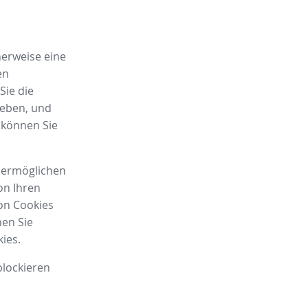
herweise eine
en
Sie die
ieben, und
, können Sie
r ermöglichen
on Ihren
von Cookies
nen Sie
ies.
blockieren