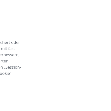
ichert oder
mit fast
verbessern,
erten
en „Session-
ookie“